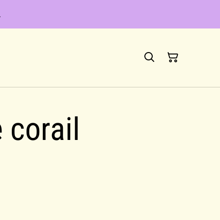
.
T
 corail