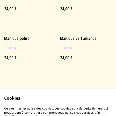
24,00 €
24,00 €
Manique potiron
Manique vert amande
ÉPUISÉ
ÉPUISÉ
24,00 €
24,00 €
Cookies
CONTACTS
CGU
Ce site Internet utilise des cookies. Les cookies sont de petits fichiers qui
POINTS DE VENTE
COOKIES
nous aident à comprendre comment vous utilisez nos services afin