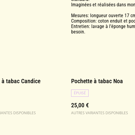
Imaginées et réalisées dans mon a
Mesures: longueur ouverte 17 cm
Composition: coton enduit et poch
Entretien: lavage à l’éponge humi
besoin.
 à tabac Candice
Pochette à tabac Noa
ÉPUISÉ
25,00 €
IANTES DISPONIBLES
AUTRES VARIANTES DISPONIBLES