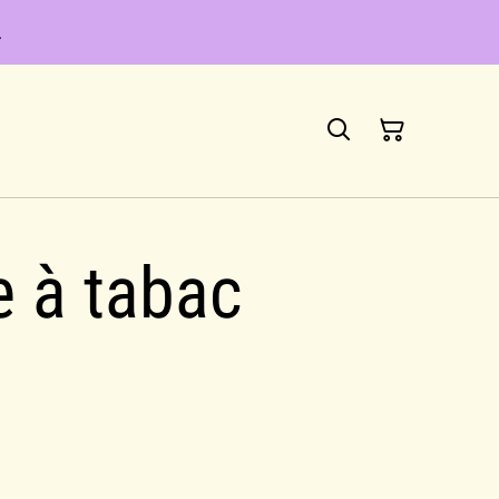
.
T
e à tabac